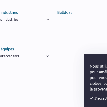
 industries
Bulldozair
s industries
 équipes
 intervenants
Nous utili
pour améli
pour vous
ciblées, p
la provena
J'accep